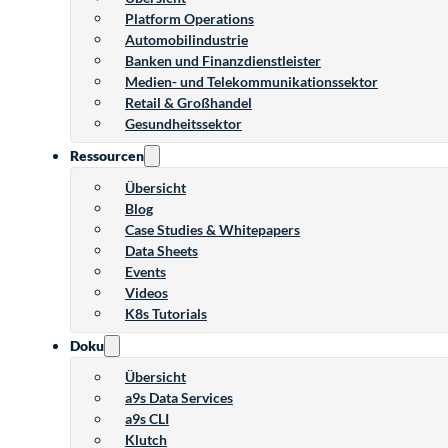
Platform Operations
Automobilindustrie
Banken und Finanzdienstleister
Medien- und Telekommunikationssektor
Retail & Großhandel
Gesundheitssektor
Ressourcen
Übersicht
Blog
Case Studies & Whitepapers
Data Sheets
Events
Videos
K8s Tutorials
Doku
Übersicht
a9s Data Services
a9s CLI
Klutch