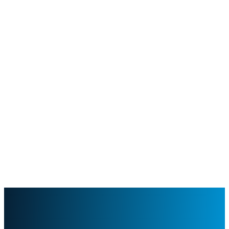
Doku
Übersicht
a9s Data Services
a9s CLI
Klutch
Demo buchen