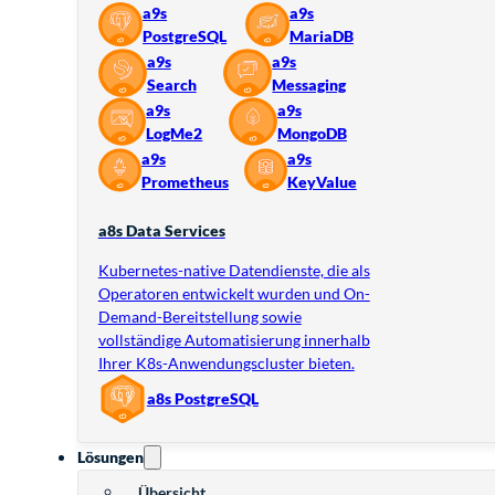
a9s
a9s
PostgreSQL
MariaDB
a9s
a9s
Search
Messaging
a9s
a9s
LogMe2
MongoDB
a9s
a9s
Prometheus
KeyValue
a8s Data Services
Kubernetes-native Datendienste, die als
Operatoren entwickelt wurden und On-
Demand-Bereitstellung sowie
vollständige Automatisierung innerhalb
Ihrer K8s-Anwendungscluster bieten.
a8s PostgreSQL
Lösungen
Übersicht