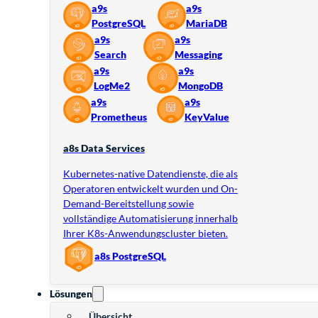
a9s
a9s
PostgreSQL
MariaDB
a9s
a9s
Search
Messaging
a9s
a9s
LogMe2
MongoDB
a9s
a9s
Prometheus
KeyValue
a8s Data Services
Kubernetes-native Datendienste, die als
Operatoren entwickelt wurden und On-
Demand-Bereitstellung sowie
vollständige Automatisierung innerhalb
Ihrer K8s-Anwendungscluster bieten.
a8s PostgreSQL
Lösungen
Übersicht