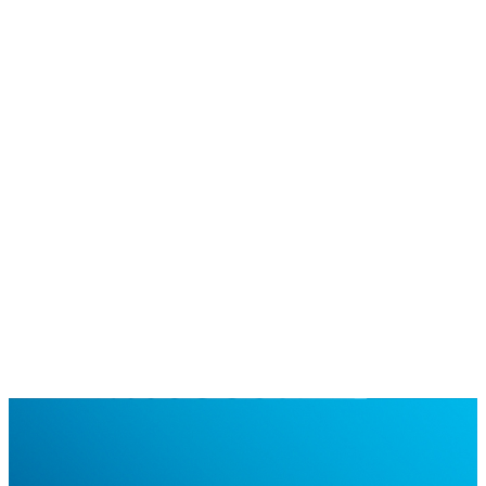
Doku
Übersicht
a9s Data Services
a9s CLI
Klutch
Demo buchen