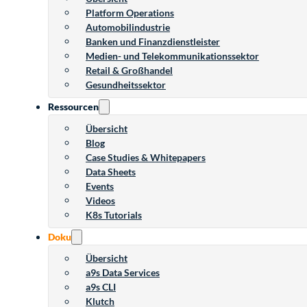
Platform Operations
Automobilindustrie
Banken und Finanzdienstleister
Medien- und Telekommunikationssektor
Retail & Großhandel
Gesundheitssektor
Ressourcen
Übersicht
Blog
Case Studies & Whitepapers
Data Sheets
Events
Videos
K8s Tutorials
Doku
Übersicht
a9s Data Services
a9s CLI
Klutch